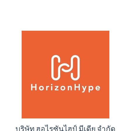
บริษัท ฮอไรซันไฮป์ มีเดีย จำกัด