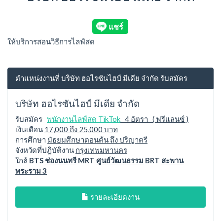
ให้บริการสอนวิธีการไลฟ์สด
ตำแหน่งงานที่ บริษัท ฮอไรซันไฮป์ มีเดีย จำกัด รับสมัคร
บริษัท ฮอไรซันไฮป์ มีเดีย จำกัด
รับสมัคร
พนักงานไลฟ์สด TikTok
4 อัตรา ( ฟรีแลนซ์ )
เงินเดือน
17,000 ถึง 25,000 บาท
การศึกษา
มัธยมศึกษาตอนต้น ถึง ปริญาตรี
จังหวัดที่ปฎิบัติงาน
กรุงเทพมหานคร
ใกล้
BTS
ช่องนนทรี
MRT
ศูนย์วัฒนธรรม
BRT
สะพาน
พระราม 3
รายละเอียดงาน