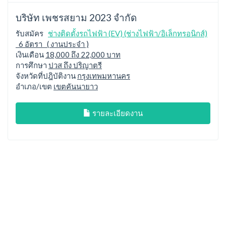
บริษัท เพชรสยาม 2023 จำกัด
รับสมัคร
ช่างติดตั้งรถไฟฟ้า (EV) (ช่างไฟฟ้า/อิเล็กทรอนิกส์)
6 อัตรา ( งานประจำ )
เงินเดือน
18,000 ถึง 22,000 บาท
การศึกษา
ปวส ถึง ปริญาตรี
จังหวัดที่ปฎิบัติงาน
กรุงเทพมหานคร
อำเภอ/เขต
เขตคันนายาว
รายละเอียดงาน