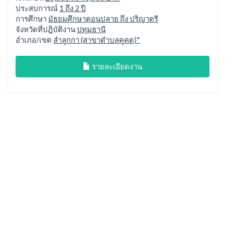
ประสบการณ์
1 ถึง 2 ปี
การศึกษา
มัธยมศึกษาตอนปลาย ถึง ปริญาตรี
จังหวัดที่ปฎิบัติงาน
ปทุมธานี
อำเภอ/เขต
ลำลูกกา (สาขาตำบลคูคต)*
รายละเอียดงาน