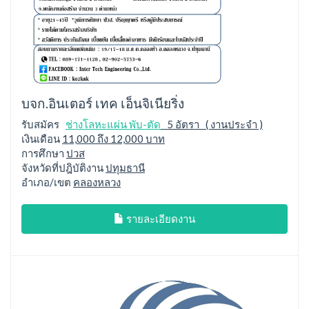
บจก.อินเตอร์ เทค เอ็นจิเนียริ่ง
รับสมัคร
ช่างโลหะแผ่น พับ-ตัด
5 อัตรา ( งานประจำ )
เงินเดือน
11,000 ถึง 12,000 บาท
การศึกษา
ปวส
จังหวัดที่ปฎิบัติงาน
ปทุมธานี
อำเภอ/เขต
คลองหลวง
รายละเอียดงาน