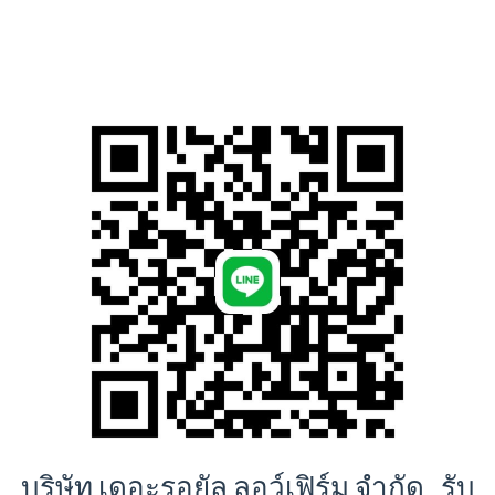
บริษัท เดอะรอยัล ลอว์เฟิร์ม จำกัด รับ