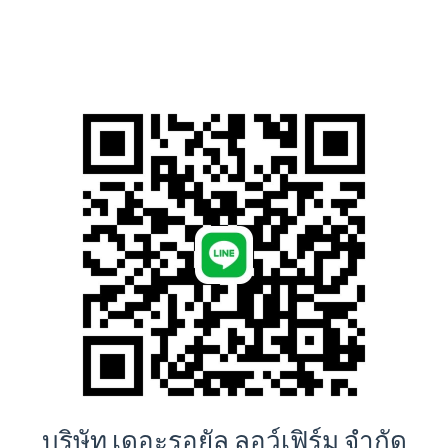
บริษัท เดอะรอยัล ลอว์เฟิร์ม จำกัด