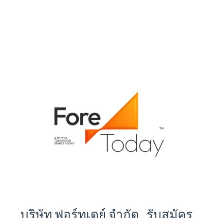
บริษัท ฟอร์ทูเดย์ จำกัด รับสมัคร