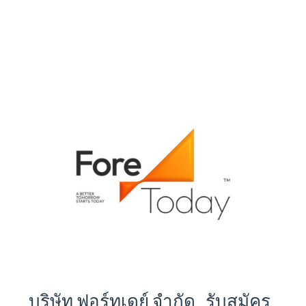
บริษัท ฟอร์ทูเดย์ จำกัด รับสมัคร