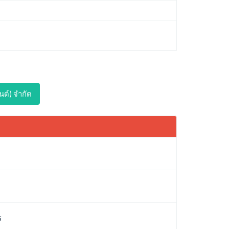
นด์) จำกัด
ร