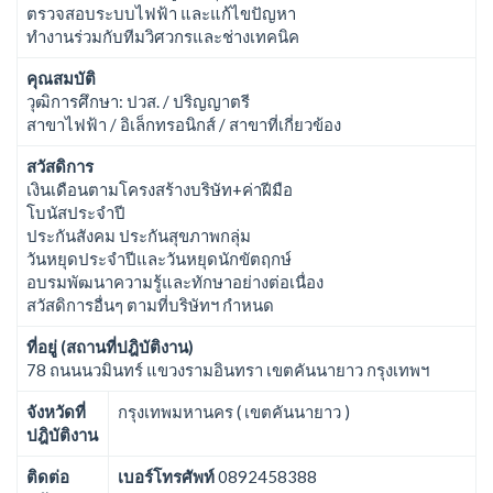
ตรวจสอบระบบไฟฟ้า และแก้ไขปัญหา
ทำงานร่วมกับทีมวิศวกรและช่างเทคนิค
คุณสมบัติ
วุฒิการศึกษา: ปวส. / ปริญญาตรี
สาขาไฟฟ้า / อิเล็กทรอนิกส์ / สาขาที่เกี่ยวข้อง
สวัสดิการ
เงินเดือนตามโครงสร้างบริษัท+ค่าฝีมือ
โบนัสประจำปี
ประกันสังคม ประกันสุขภาพกลุ่ม
วันหยุดประจำปีและวันหยุดนักขัตฤกษ์
อบรมพัฒนาความรู้และทักษาอย่างต่อเนื่อง
สวัสดิการอื่นๆ ตามที่บริษัทฯ กำหนด
ที่อยู่ (สถานที่ปฎิบัติงาน)
78 ถนนนวมินทร์ แขวงรามอินทรา เขตคันนายาว กรุงเทพฯ
จังหวัดที่
กรุงเทพมหานคร ( เขตคันนายาว )
ปฎิบัติงาน
ติดต่อ
เบอร์โทรศัพท์
0892458388